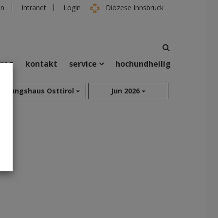
en
Intranet
Login
Diözese Innsbruck
rreg
kontakt
service
hochundheilig
suchen
Bildungshaus Osttirol
Jun 2026
taltungen
Personen
Aug 2026
Sep 2026
Okt 2026
Nov 2026
Dez 2026
Jan 2027
Feb 2027
Mär 2027