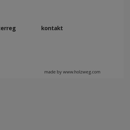
Apr 2027
Mai 2027
Jun 2027
terreg
kontakt
Jul 2027
made by
www.holzweg.com