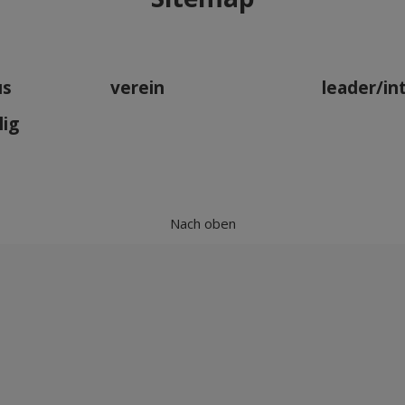
us
verein
leader/in
lig
Nach oben