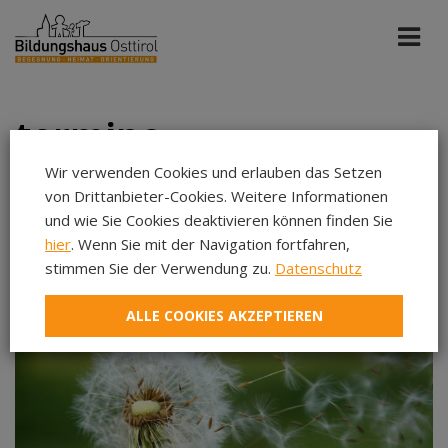
termine
Wir verwenden Cookies und erlauben das Setzen
von Drittanbieter-Cookies. Weitere Informationen
Alle Portale
Jun 2026
und wie Sie Cookies deaktivieren können finden Sie
hier
. Wenn Sie mit der Navigation fortfahren,
stimmen Sie der Verwendung zu.
Datenschutz
Aug 2026
Sep 2026
ALLE COOKIES AKZEPTIEREN
Okt 2026
Nov 2026
Dez 2026
Jan 2027
Feb 2027