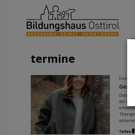
v
termine
Freitag, 
Gesic
Das Ges
als wer
erkenne
Therape
unserem
Teilen