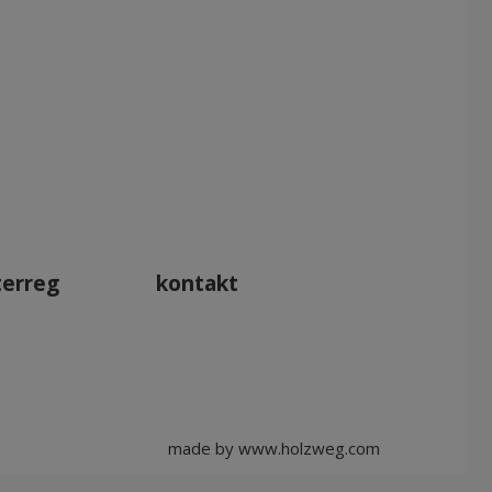
Apr 2027
Mai 2027
Jun 2027
Jul 2027
terreg
kontakt
made by
www.holzweg.com