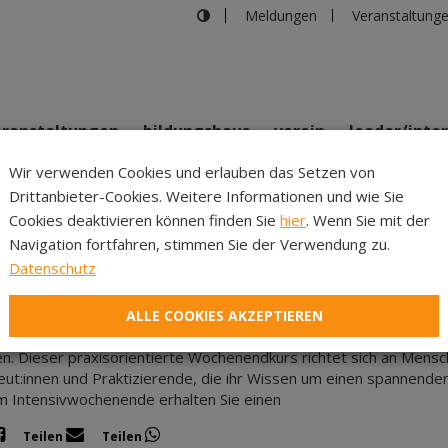
Meldungen
Veranstaltung
eranstaltungen
bildungshaus
verein
leader/inte
Wir verwenden Cookies und erlauben das Setzen von
Drittanbieter-Cookies. Weitere Informationen und wie Sie
Inhalte
Verans
Cookies deaktivieren können finden Sie
hier
. Wenn Sie mit der
Navigation fortfahren, stimmen Sie der Verwendung zu.
29.01.2027
|
Bildungshaus Osttirol
Datenschutz
htsdiagnostik aus Sicht der TCM - das Gesicht als 
icht verrät weit mehr als den ersten Eindruck. In der Traditionell
ALLE COOKIES AKZEPTIEREN
tvolle Methode, um energetische Muster, Konstitutionstendenzen
n. Dieser praxisorientierte Wochenendkurs richtet sich an Mens
ut:innen und Praktizierende, die ihr Wissen um einen spannende
 Intensivwochenende erhalten Sie einen
Teilen
Teilen