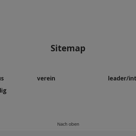
Sitemap
us
verein
leader/in
lig
Nach oben