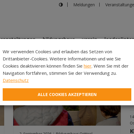
Meldungen
Veranstaltung
eranstaltungen
bildungshaus
verein
leader/inte
Wir verwenden Cookies und erlauben das Setzen von
LDUNGS- UND VERANSTALTUNG
Drittanbieter-Cookies. Weitere Informationen und wie Sie
Inhalte
Verans
Cookies deaktivieren können finden Sie
hier
. Wenn Sie mit der
9.
Navigation fortfahren, stimmen Sie der Verwendung zu.
K
Datenschutz
S
ALLE COOKIES AKZEPTIEREN
Mi
be
14
Os
K
2. September 2026
|
Bildungshaus Osttirol