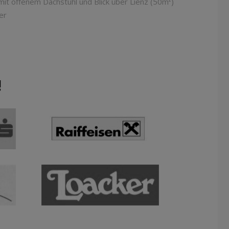
it offenem Dachstuhl und Blick über Lienz (50m²)
er
!