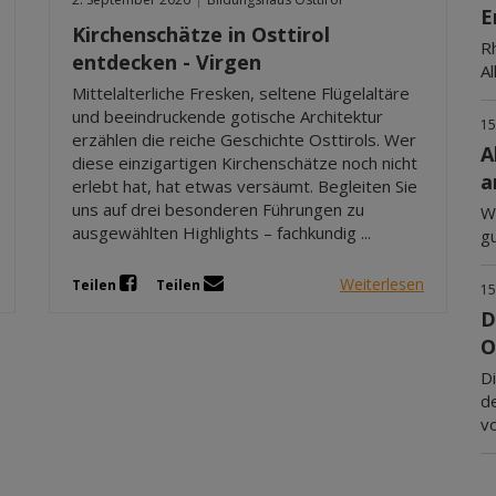
E
Kirchenschätze in Osttirol
R
entdecken - Virgen
Al
Mittelalterliche Fresken, seltene Flügelaltäre
und beeindruckende gotische Architektur
15
erzählen die reiche Geschichte Osttirols. Wer
A
diese einzigartigen Kirchenschätze noch nicht
a
erlebt hat, hat etwas versäumt. Begleiten Sie
uns auf drei besonderen Führungen zu
Wa
ausgewählten Highlights – fachkundig ...
gu
Weiterlesen
Teilen
Teilen
15
D
O
D
d
vo