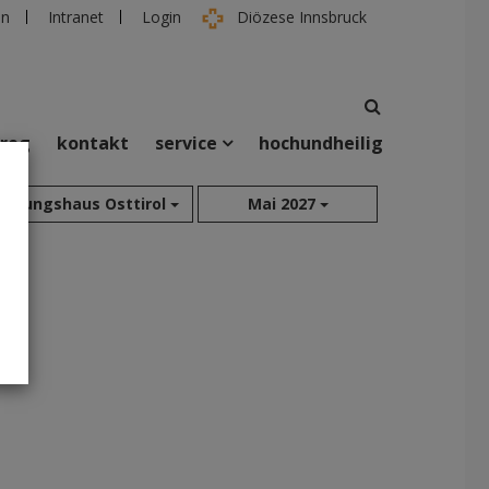
en
Intranet
Login
Diözese Innsbruck
rreg
kontakt
service
hochundheilig
suchen
Bildungshaus Osttirol
Mai 2027
taltungen
Personen
Aug 2026
Sep 2026
Okt 2026
Nov 2026
Dez 2026
Jan 2027
Feb 2027
Mär 2027