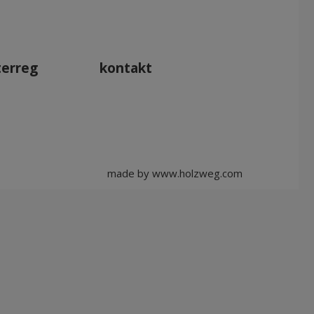
Apr 2027
Mai 2027
Jun 2027
terreg
kontakt
Jul 2027
made by
www.holzweg.com