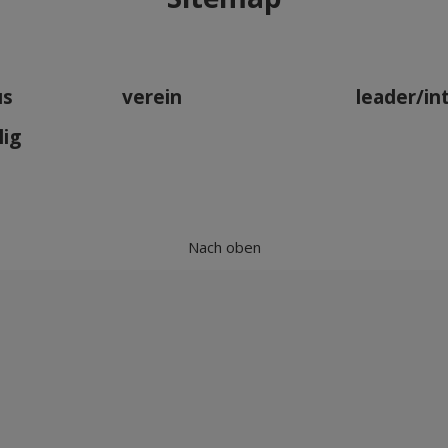
us
verein
leader/in
lig
Nach oben