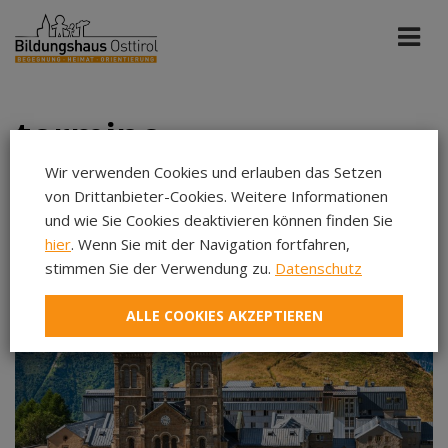
termine
Wir verwenden Cookies und erlauben das Setzen
von Drittanbieter-Cookies. Weitere Informationen
Tiroler Sonntag
Jun 2026
und wie Sie Cookies deaktivieren können finden Sie
hier
. Wenn Sie mit der Navigation fortfahren,
stimmen Sie der Verwendung zu.
Datenschutz
Aug 2026
Sep 2026
ALLE COOKIES AKZEPTIEREN
Okt 2026
Nov 2026
Dez 2026
Jan 2027
Feb 2027