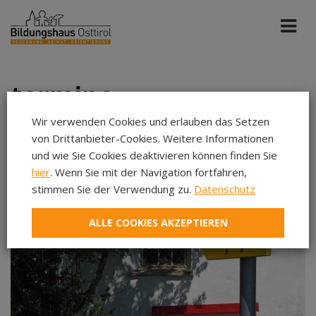
termine
Wir verwenden Cookies und erlauben das Setzen
von Drittanbieter-Cookies. Weitere Informationen
Alle Portale
Jul 2026
und wie Sie Cookies deaktivieren können finden Sie
hier
. Wenn Sie mit der Navigation fortfahren,
stimmen Sie der Verwendung zu.
Datenschutz
Aug 2026
Sep 2026
ALLE COOKIES AKZEPTIEREN
Okt 2026
Nov 2026
Dez 2026
Jan 2027
Feb 2027