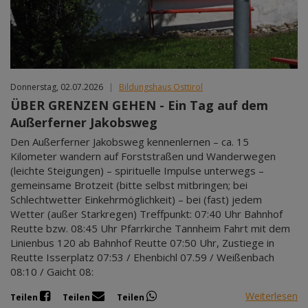
Mär 2027
Apr 2027
Mai 2027
Jun 2027
Jul 2027
Donnerstag, 02.07.2026
|
Bildungshaus Osttirol
ÜBER GRENZEN GEHEN - Ein Tag auf dem
Außerferner Jakobsweg
Den Außerferner Jakobsweg kennenlernen – ca. 15
Kilometer wandern auf Forststraßen und Wanderwegen
(leichte Steigungen) – spirituelle Impulse unterwegs –
gemeinsame Brotzeit (bitte selbst mitbringen; bei
Schlechtwetter Einkehrmöglichkeit) – bei (fast) jedem
Wetter (außer Starkregen) Treffpunkt: 07:40 Uhr Bahnhof
Reutte bzw. 08:45 Uhr Pfarrkirche Tannheim Fahrt mit dem
Linienbus 120 ab Bahnhof Reutte 07:50 Uhr, Zustiege in
Reutte Isserplatz 07:53 / Ehenbichl 07.59 / Weißenbach
08:10 / Gaicht 08:
Weiterlesen
Teilen
Teilen
Teilen