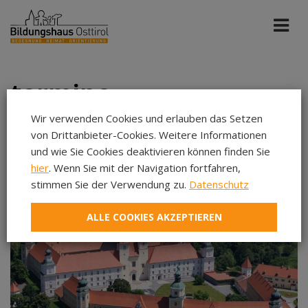
termine
Wir verwenden Cookies und erlauben das Setzen
von Drittanbieter-Cookies. Weitere Informationen
Tiroler Sonntag
Okt 2026
und wie Sie Cookies deaktivieren können finden Sie
hier
. Wenn Sie mit der Navigation fortfahren,
stimmen Sie der Verwendung zu.
Datenschutz
Aug 2026
Sep 2026
ALLE COOKIES AKZEPTIEREN
Okt 2026
Nov 2026
Dez 2026
Jan 2027
Feb 2027