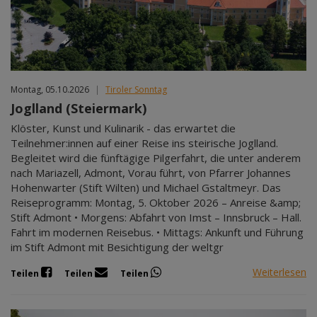
Mär 2027
Apr 2027
Mai 2027
Jun 2027
Jul 2027
Montag, 05.10.2026
|
Tiroler Sonntag
Joglland (Steiermark)
Klöster, Kunst und Kulinarik - das erwartet die
Teilnehmer:innen auf einer Reise ins steirische Joglland.
Begleitet wird die fünftägige Pilgerfahrt, die unter anderem
nach Mariazell, Admont, Vorau führt, von Pfarrer Johannes
Hohenwarter (Stift Wilten) und Michael Gstaltmeyr. Das
Reiseprogramm: Montag, 5. Oktober 2026 – Anreise &amp;
Stift Admont • Morgens: Abfahrt von Imst – Innsbruck – Hall.
Fahrt im modernen Reisebus. • Mittags: Ankunft und Führung
im Stift Admont mit Besichtigung der weltgr
Weiterlesen
Teilen
Teilen
Teilen