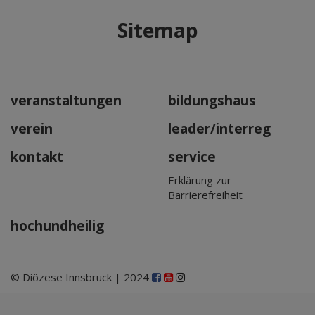
Mär 2027
Sitemap
Apr 2027
Mai 2027
Jun 2027
Jul 2027
veranstaltungen
bildungshaus
verein
leader/interreg
kontakt
service
Erklärung zur
Barrierefreiheit
hochundheilig
© Diözese Innsbruck | 2024