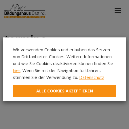
termine
Wir verwenden Cookies und erlauben das Setzen
von Drittanbieter-Cookies. Weitere Informationen
Bildung St. Michael
Mai 2027
und wie Sie Cookies deaktivieren können finden Sie
hier
. Wenn Sie mit der Navigation fortfahren,
stimmen Sie der Verwendung zu.
Datenschutz
Aug 2026
In diesem Zeitraum wurden keine Veranstaltungen
Sep 2026
gefunden...
ALLE COOKIES AKZEPTIEREN
Okt 2026
Nov 2026
Dez 2026
Jan 2027
Feb 2027