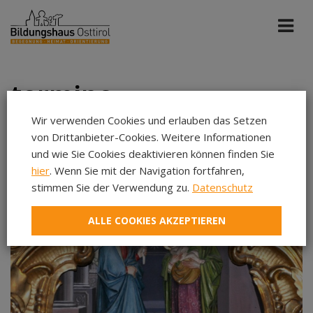
termine
Wir verwenden Cookies und erlauben das Setzen
von Drittanbieter-Cookies. Weitere Informationen
Alle Portale
Feb 2026
und wie Sie Cookies deaktivieren können finden Sie
hier
. Wenn Sie mit der Navigation fortfahren,
stimmen Sie der Verwendung zu.
Datenschutz
Aug 2026
Sep 2026
ALLE COOKIES AKZEPTIEREN
Okt 2026
Nov 2026
Dez 2026
Jan 2027
Feb 2027