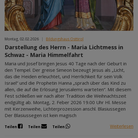
Mär 2027
Apr 2027
Mai 2027
Jun 2027
Jul 2027
Montag, 02.02.2026
|
Bildungshaus Osttirol
Darstellung des Herrn - Maria Lichtmess in
Schwaz - Maria Himmelfahrt
Maria und Josef bringen Jesus 40 Tage nach der Geburt in
den Tempel. Der greise Simeon bezeugt Jesus als „Licht,
das die Heiden erleuchtet, und Herrlichkeit für sein Volk
Israel“ und die Prophetin Hanna „sprach über das Kind zu
allen, die auf die Erlösung Jerusalems warteten“. Mit diesem
Fest schließen wir nach alter Tradition die Weihnachtszeit
endgültig ab. Montag, 2. Feber 2026 19.00 Uhr Hl. Messe
mit Kerzenweihe, Lichterprozession anschl. Blasiussegen
Der Blasiussegen ist kein magisch
Weiterlesen
Teilen
Teilen
Teilen