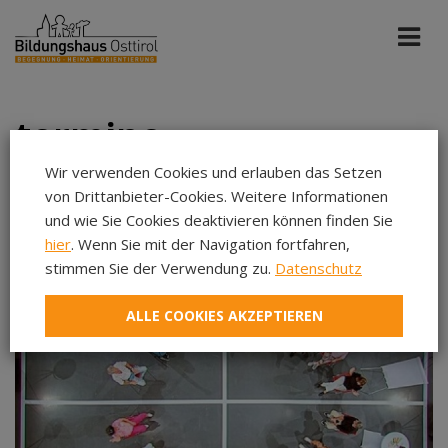
termine
Wir verwenden Cookies und erlauben das Setzen
von Drittanbieter-Cookies. Weitere Informationen
Alle Portale
Jun 2025
und wie Sie Cookies deaktivieren können finden Sie
hier
. Wenn Sie mit der Navigation fortfahren,
stimmen Sie der Verwendung zu.
Datenschutz
Aug 2026
Sep 2026
ALLE COOKIES AKZEPTIEREN
Okt 2026
Nov 2026
Dez 2026
Jan 2027
Feb 2027