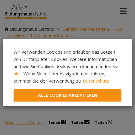
Bildungshaus Osttirol
>
Ganzkörpermassage & TCM-
Techniken - 4 Wochenendmodule
Wir verwenden Cookies und erlauben das Setzen
von Drittanbieter-Cookies. Weitere Informationen
Ganzkörpermassage &
und wie Sie Cookies deaktivieren können finden Sie
hier
. Wenn Sie mit der Navigation fortfahren,
TCM-Techniken - 4
stimmen Sie der Verwendung zu.
Datenschutz
Wochenendmodule
ALLE COOKIES AKZEPTIEREN
Bildungshaus Osttirol
|
Teilen
Teilen
Teilen