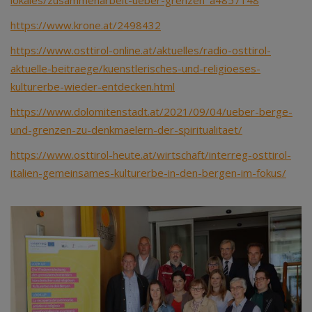
lokales/zusammenarbeit-ueber-grenzen_a4857148
https://www.krone.at/2498432
https://www.osttirol-online.at/aktuelles/radio-osttirol-
aktuelle-beitraege/kuenstlerisches-und-religioeses-
kulturerbe-wieder-entdecken.html
https://www.dolomitenstadt.at/2021/09/04/ueber-berge-
und-grenzen-zu-denkmaelern-der-spiritualitaet/
https://www.osttirol-heute.at/wirtschaft/interreg-osttirol-
italien-gemeinsames-kulturerbe-in-den-bergen-im-fokus/