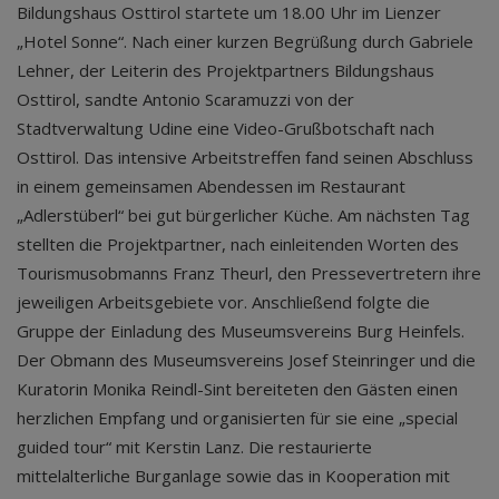
Bildungshaus Osttirol startete um 18.00 Uhr im Lienzer
„Hotel Sonne“. Nach einer kurzen Begrüßung durch Gabriele
Lehner, der Leiterin des Projektpartners Bildungshaus
Osttirol, sandte Antonio Scaramuzzi von der
Stadtverwaltung Udine eine Video-Grußbotschaft nach
Osttirol. Das intensive Arbeitstreffen fand seinen Abschluss
in einem gemeinsamen Abendessen im Restaurant
„Adlerstüberl“ bei gut bürgerlicher Küche. Am nächsten Tag
stellten die Projektpartner, nach einleitenden Worten des
Tourismusobmanns Franz Theurl, den Pressevertretern ihre
jeweiligen Arbeitsgebiete vor. Anschließend folgte die
Gruppe der Einladung des Museumsvereins Burg Heinfels.
Der Obmann des Museumsvereins Josef Steinringer und die
Kuratorin Monika Reindl-Sint bereiteten den Gästen einen
herzlichen Empfang und organisierten für sie eine „special
guided tour“ mit Kerstin Lanz. Die restaurierte
mittelalterliche Burganlage sowie das in Kooperation mit