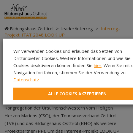
Bildungshaus Osttirol
>
leader/interreg
>
Interreg-
Projekt: ITAT 2048 LOOK UP
Wir verwenden Cookies und erlauben das Setzen von
Interreg-Projekt LOOK UP -
Drittanbieter-Cookies. Weitere Informationen und wie Sie
Cookies deaktivieren können finden Sie
hier
. Wenn Sie mit 
Meetings Projektpartner
Navigation fortfahren, stimmen Sie der Verwendung zu.
Datenschutz
Projektpartner des Interreg-Projekts LOOK UP sind die
ALLE COOKIES AKZEPTIEREN
Gemeinde Udine als Leadpartner (LP), sowie die
Kongregation der Ursulinenschwestern vom Heiligen
Herzen Mariens (CSO), der Tourismusverband Osttirol
(TVB) und das Bildungshaus Osttirol (BHO) als weitere
Projektpartner (PP). Um das Interreg-Projekt LOOK UP